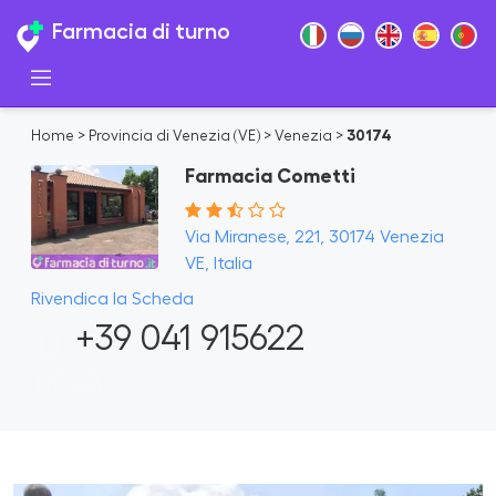
Farmacia di turno
Home
>
Provincia di Venezia (VE)
>
Venezia
>
30174
Farmacia Cometti
Via Miranese, 221, 30174 Venezia
VE, Italia
Rivendica la Scheda
+39 041 915622