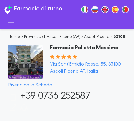
Farmacia di turno
Home
>
Provincia di Ascoli Piceno (AP)
>
Ascoli Piceno
>
63100
Farmacia Pallotta Massimo
Via Sant'Emidio Rosso, 35, 63100
Ascoli Piceno AP, Italia
Rivendica la Scheda
+39 0736 252587