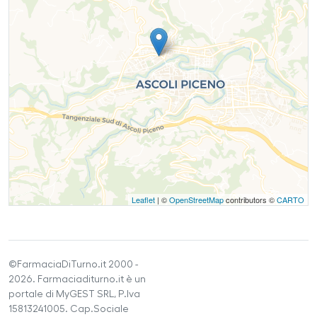
Leaflet
| ©
OpenStreetMap
contributors ©
CARTO
©FarmaciaDiTurno.it 2000 -
2026. Farmaciaditurno.it è un
portale di MyGEST SRL, P.Iva
15813241005. Cap.Sociale