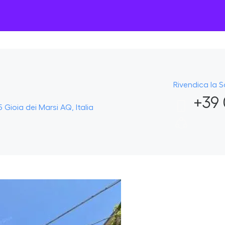
Rivendica la 
+39 
 Gioia dei Marsi AQ, Italia