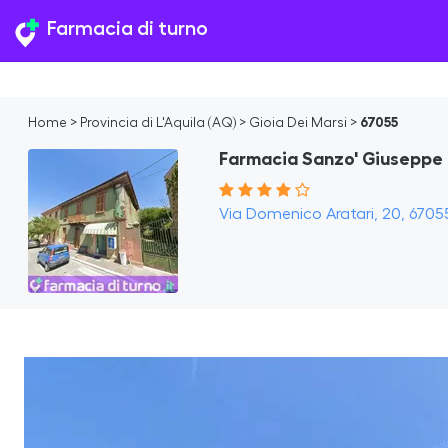
Farmacia di turno
Home
>
Provincia di L'Aquila (AQ)
>
Gioia Dei Marsi
>
67055
Farmacia Sanzo' Giuseppe
Via Domenico Aratari, 20, 67055