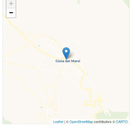
+
−
Leaflet
| ©
OpenStreetMap
contributors ©
CARTO