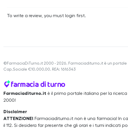
To write a review, you must login first.
©FarmaciaDiTurno.it 2000 - 2026. Farmaciaditurno.it è un portale 
Cap.Sociale €10.000,00. REA: 1616343
Farmaciaditurno.it
è il primo portale italiano per la ricerc
2000!
Disclaimer
ATTENZIONE!
Farmaciaditurno.it non è una farmacia! In 
il 112. Si desidera far presente che gli orari e i turni indicat