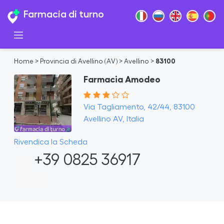
Farmacia di turno
Home
>
Provincia di Avellino (AV)
>
Avellino
>
83100
Farmacia Amodeo
Via Tagliamento, 42/44, 83100
Avellino AV, Italia
Rivendica la Scheda
+39 0825 36917