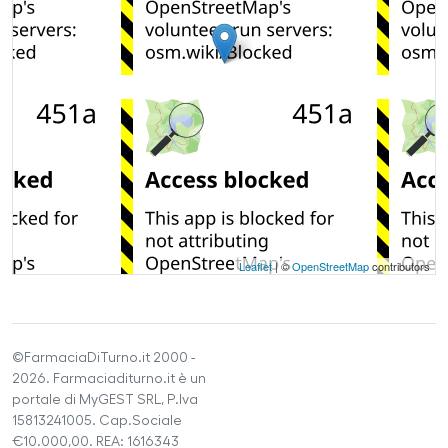
Leaflet
| ©
OpenStreetMap
contributors
©FarmaciaDiTurno.it 2000 -
2026. Farmaciaditurno.it è un
portale di MyGEST SRL, P.Iva
15813241005. Cap.Sociale
€10.000,00. REA: 1616343