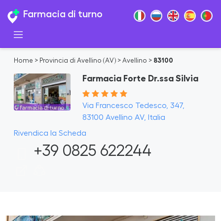
Farmacia di turno
Home
>
Provincia di Avellino (AV)
>
Avellino
>
83100
Farmacia Forte Dr.ssa Silvia
Via Francesco Tedesco, 347,
83100 Avellino AV, Italia
Rivendica la Scheda
+39 0825 622244