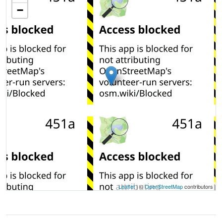
−
Leaflet
| ©
OpenStreetMap
contributors