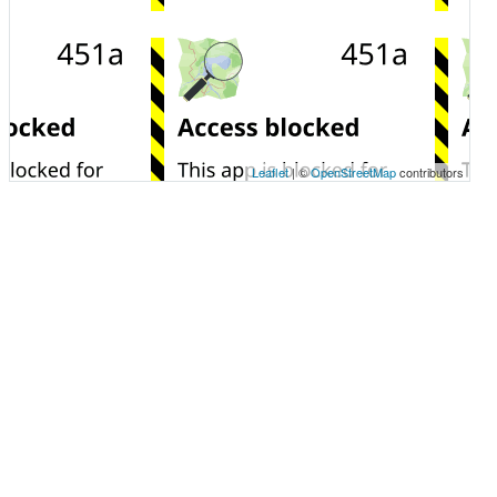
Leaflet
| ©
OpenStreetMap
contributors