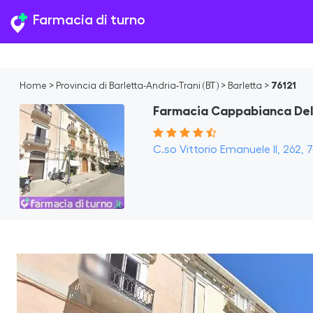
Farmacia di turno
Home
>
Provincia di Barletta-Andria-Trani (BT)
>
Barletta
>
76121
Farmacia Cappabianca Del D
C.so Vittorio Emanuele II, 262, 76