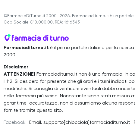
©FarmaciaDiTurno.it 2000 - 2026. Farmaciaditurno.it è un portale 
Cap.Sociale €10.000,00. REA: 1616343
Farmaciaditurno.it
è il primo portale italiano per la ricerc
2000!
Disclaimer
ATTENZIONE!
Farmaciaditurno.it non è una farmacia! In 
il 112. Si desidera far presente che gli orari e i turni indicat
modifiche. Si consiglia di verificare eventuali dubbi o inc
della farmacia più vicina. Nonostante siano stati messi in atto
garantirne l'accuratezza, non ci assumiamo alcuna responsa
fornite tramite questo sito.
Facebook
Email: supporto[chiocciola]farmaciaditurno.it