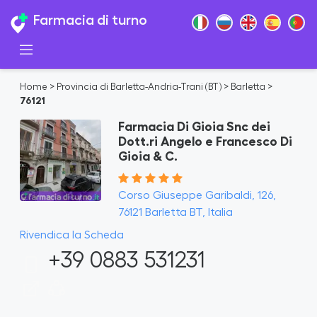
Farmacia di turno
Home
>
Provincia di Barletta-Andria-Trani (BT)
>
Barletta
>
76121
Farmacia Di Gioia Snc dei
Dott.ri Angelo e Francesco Di
Gioia & C.
Corso Giuseppe Garibaldi, 126,
76121 Barletta BT, Italia
Rivendica la Scheda
+39 0883 531231