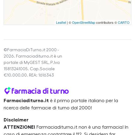
Leaflet
| ©
OpenStreetMap
contributors ©
CARTO
©FarmaciaDiTurno.it 2000 -
2026. Farmaciaditurno.it è un
portale di MyGEST SRL, P.Iva
15813241005. Cap.Sociale
€10.000,00. REA: 1616343
Farmaciaditurno.it
è il primo portale italiano per la
ricerca delle farmacie di turno dal 2000!
Disclaimer
ATTENZIONE!
Farmaciaditurno.it non è una farmacia! In
caso di emergenza contattare il 112. Si desidera far