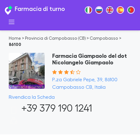
Farmacia di turno
Home
>
Provincia di Campobasso (CB)
>
Campobasso
>
86100
Farmacia Giampaolo del dot
Nicolangelo Giampaolo
P.za Gabriele Pepe, 39, 86100
Campobasso CB, Italia
Rivendica la Scheda
+39 379 190 1241