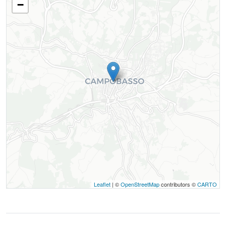
−
Leaflet
| ©
OpenStreetMap
contributors ©
CARTO