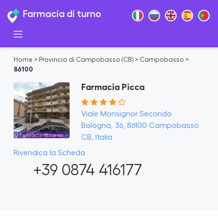
Farmacia di turno
Home
>
Provincia di Campobasso (CB)
>
Campobasso
>
86100
Farmacia Picca
Viale Monsignor Secondo
Bologna, 36, 86100 Campobasso
CB, Italia
Rivendica la Scheda
+39 0874 416177