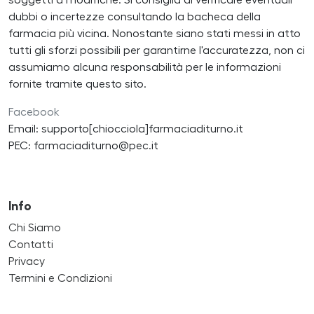
soggetti a modifiche. Si consiglia di verificare eventuali
dubbi o incertezze consultando la bacheca della
farmacia più vicina. Nonostante siano stati messi in atto
tutti gli sforzi possibili per garantirne l'accuratezza, non ci
assumiamo alcuna responsabilità per le informazioni
fornite tramite questo sito.
Facebook
Email: supporto[chiocciola]farmaciaditurno.it
PEC: farmaciaditurno@pec.it
Info
Chi Siamo
Contatti
Privacy
Termini e Condizioni