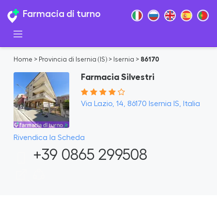
Farmacia di turno
Home
>
Provincia di Isernia (IS)
>
Isernia
>
86170
Farmacia Silvestri
Via Lazio, 14, 86170 Isernia IS, Italia
Rivendica la Scheda
+39 0865 299508