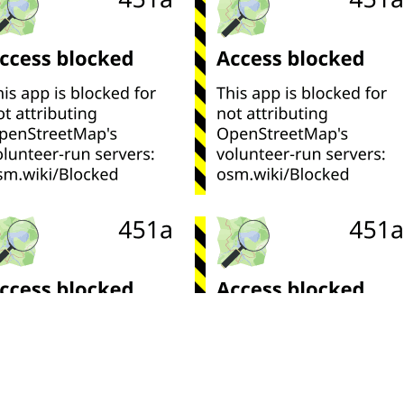
Leaflet
| ©
OpenStreetMap
contributors