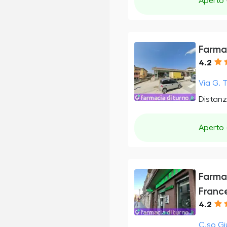
Aperto
Farmac
4.2
Via G. T
Distanz
Aperto
Farma
Franc
4.2
C.so Gi