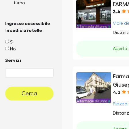
turno
FARMA
3.4
Viale de
Ingresso accessibile
in sedia a rotelle
Distanz
Sì
Aperto
No
Servizi
Farma
Giuse
4.2
Cerca
Piazza A
Distanz