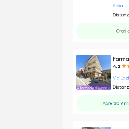
Italia
Distanz
Orari 
Farmac
4.2
Via Lazi
Distanz
Apre tra 9 m