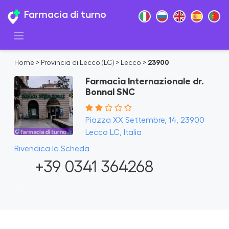
Farmacia di turno
Home
>
Provincia di Lecco (LC)
>
Lecco
>
23900
Farmacia Internazionale dr.
Bonnal SNC
Piazza XX Settembre, 14, 23900
Lecco LC, Italia
Rivendica la Scheda
+39 0341 364268