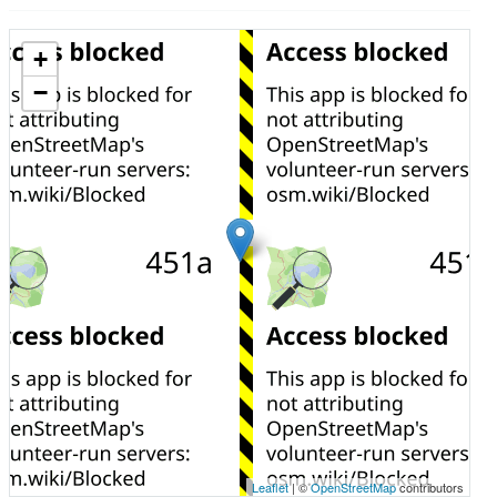
+
−
Leaflet
| ©
OpenStreetMap
contributors