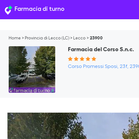
Farmacia di turno
Home
>
Provincia di Lecco (LC)
>
Lecco
>
23900
Farmacia del Corso S.n.c.
Corso Promessi Sposi, 23f, 2390