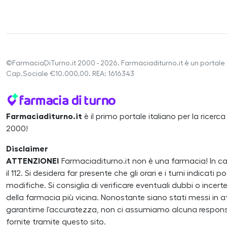
©FarmaciaDiTurno.it 2000 - 2026. Farmaciaditurno.it è un portale 
Cap.Sociale €10.000,00. REA: 1616343
Farmaciaditurno.it
è il primo portale italiano per la ricerc
2000!
Disclaimer
ATTENZIONE!
Farmaciaditurno.it non è una farmacia! In 
il 112. Si desidera far presente che gli orari e i turni indicat
modifiche. Si consiglia di verificare eventuali dubbi o inc
della farmacia più vicina. Nonostante siano stati messi in atto
garantirne l'accuratezza, non ci assumiamo alcuna responsa
fornite tramite questo sito.