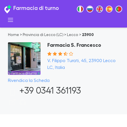
Farmacia di turno
Home
>
Provincia di Lecco (LC)
>
Lecco
>
23900
Farmacia S. Francesco
V. Filippo Turati, 45, 23900 Lecco
LC, Italia
Rivendica la Scheda
+39 0341 361193