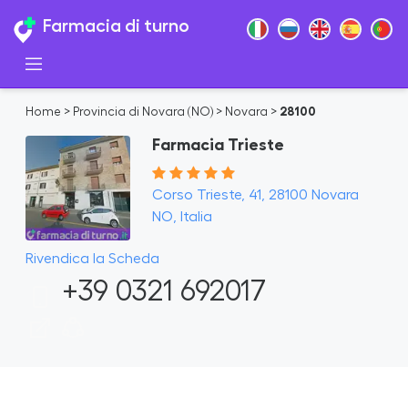
Farmacia di turno
Home
>
Provincia di Novara (NO)
>
Novara
>
28100
Farmacia Trieste
Corso Trieste, 41, 28100 Novara
NO, Italia
Rivendica la Scheda
+39 0321 692017