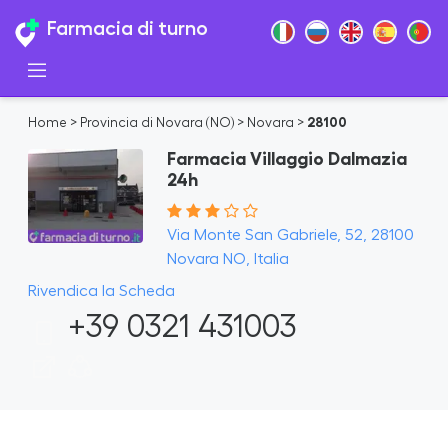
Farmacia di turno
Home
>
Provincia di Novara (NO)
>
Novara
>
28100
Farmacia Villaggio Dalmazia
24h
Via Monte San Gabriele, 52, 28100
Novara NO, Italia
Rivendica la Scheda
+39 0321 431003