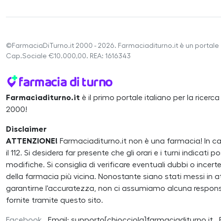
©FarmaciaDiTurno.it 2000 - 2026. Farmaciaditurno.it è un portale 
Cap.Sociale €10.000,00. REA: 1616343
Farmaciaditurno.it
è il primo portale italiano per la ricerc
2000!
Disclaimer
ATTENZIONE!
Farmaciaditurno.it non è una farmacia! In 
il 112. Si desidera far presente che gli orari e i turni indicat
modifiche. Si consiglia di verificare eventuali dubbi o inc
della farmacia più vicina. Nonostante siano stati messi in atto
garantirne l'accuratezza, non ci assumiamo alcuna responsa
fornite tramite questo sito.
Facebook
Email: supporto[chiocciola]farmaciaditurno.it