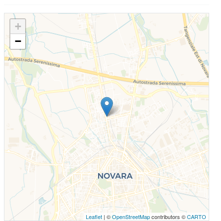
+
−
Leaflet
| ©
OpenStreetMap
contributors ©
CARTO