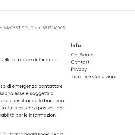
di MyGEST SRL, P.Iva 15813241005.
Info
Chi Siamo
a delle farmacie di turno dal
Contatti
Privacy
Termini e Condizioni
caso di emergenza contattare
i possono essere soggetti a
ertezze consultando la bacheca
 tutti gli sforzi possibili per
bilità per le informazioni
PEC: farmaciaditurno@pec.it