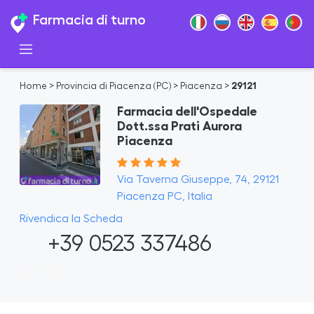
Farmacia di turno
Home
>
Provincia di Piacenza (PC)
>
Piacenza
>
29121
Farmacia dell'Ospedale
Dott.ssa Prati Aurora
Piacenza
Via Taverna Giuseppe, 74, 29121
Piacenza PC, Italia
Rivendica la Scheda
+39 0523 337486