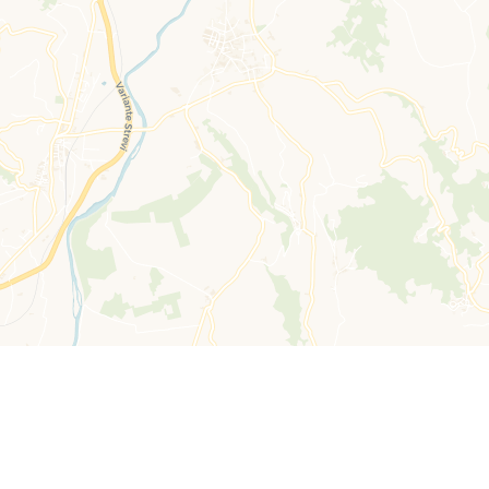
Leaflet
| ©
OpenStreetMap
contributors ©
CARTO