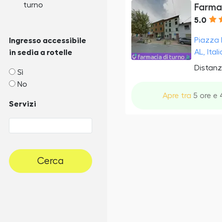
turno
Farma
5.0
Piazza 
Ingresso accessibile
AL, Itali
in sedia a rotelle
Distanz
Sì
No
Apre tra
5 ore e 
Servizi
Cerca