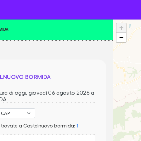
+
MIDA
−
ELNUOVO BORMIDA
ura di oggi,
giovedì 06 agosto 2026
a
DA
e trovate a Castelnuovo bormida:
1